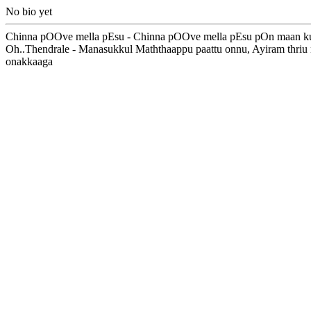
No bio yet
Chinna pOOve mella pEsu - Chinna pOOve mella pEsu pOn maan ku
Oh..Thendrale - Manasukkul Maththaappu paattu onnu, Ayiram thri
onakkaaga