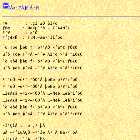
(Ãò º™Å þº‘Å ×Þ)
º¥       : ‚ÇÌ´±Ö ŠÏ×ò

ƒ€œ     : Øø×µ‘°ò - Ì‘ÀÄÑ´±

º‘¥      : ×‘Ó

º‘¦Æ×Ñ  : T.M.—œã¹°ÌÌ‘óò

ˆò ‡òé þèØ ƒ› þª‘ÀÖ ×‘â™€ ƒÖ€Ò

µ‘ò ‡òé ‡¯«Å —‘¯¥ Àï°ò ×‘â¹°±Ö€Ò

ˆò ‡òé þèØ ƒ› þª‘ÀÖ ×‘â™€ ƒÖ€Ò

µ‘ò ‡òé ‡¯«Å —‘¯¥ Àï°ò ×‘â¹°±Ö€Ò

º´°êÚ »é¹°—°ÖÒ‘Å þèØè þª¥°î‘þÒ

º´°êÚ »é¹°—°ÖÒ‘Å þèØè þª¥°î‘þÒ

…Í€À€ã —ºì×—°ÖÒ‘Å …«Ñ¢è …èã°î‘þÒ

…Í€À€ã —ºì×—°ÖÒ‘Å …«Ñ¢è …èã°î‘þÒ

ˆò ‡òé þèØ ƒ› þª‘ÀÖ ×‘â™€ ƒÖ€Ò

µ‘ò ‡òé ‡¯«Å —‘¯¥ Àï°ò ×‘â¹°±Ö€Ò

‹Ì‘ÇÌÅ ‚¯¨è ‚ª¨þÀ 

µÅ —º‘ì€ÀÇÖ —º‘Ïè Àª¨Å Øã›ª¨þÀ

‹Ì‘ÇÌÅ ‚¯¨è ‚ª¨þÀ 
