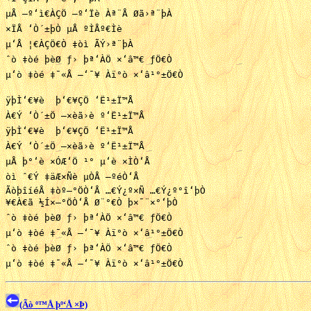
µÅ —º‘ì€ÀÇÖ —º‘Ïè Àª¨Å Øã›ª¨þÀ

×ÏÅ ‘Ò´±þÒ µÅ ºÌÅº€Ìè

µ‘Å ¦€ÀÇÖ€Ò ‡òì ÃÝ›ª¨þÀ

ˆò ‡òé þèØ ƒ› þª‘ÀÖ ×‘â™€ ƒÖ€Ò

µ‘ò ‡òé ‡¯«Å —‘¯¥ Àï°ò ×‘â¹°±Ö€Ò

ÿþÌ‘€¥è  þ‘€¥ÇÖ ‘Ë¹±Ï™Å

À€Ý ‘Ò´±Ö —×èã›è º‘Ë¹±Ï™Å

ÿþÌ‘€¥è  þ‘€¥ÇÖ ‘Ë¹±Ï™Å

À€Ý ‘Ò´±Ö —×èã›è º‘Ë¹±Ï™Å

µÅ þ°‘è ×ÓÆ‘Ö ¹° µ‘è ×ÌÒ‘Å

òì ˆ€Ý ‡äÆ×Ñè µÒÅ —ºéÒ‘Å

ÃòþîíéÅ ‡òº—°ÖÒ‘Å …€Ý¿º×Ñ …€Ý¿º°î‘þÒ

¥€À€ã ½Í×—°ÖÒ‘Å Ø¨°€Ò þ×¯¨×°‘þÒ

ˆò ‡òé þèØ ƒ› þª‘ÀÖ ×‘â™€ ƒÖ€Ò

µ‘ò ‡òé ‡¯«Å —‘¯¥ Àï°ò ×‘â¹°±Ö€Ò

ˆò ‡òé þèØ ƒ› þª‘ÀÖ ×‘â™€ ƒÖ€Ò

(Ãò º™Å þº‘Å ×Þ)